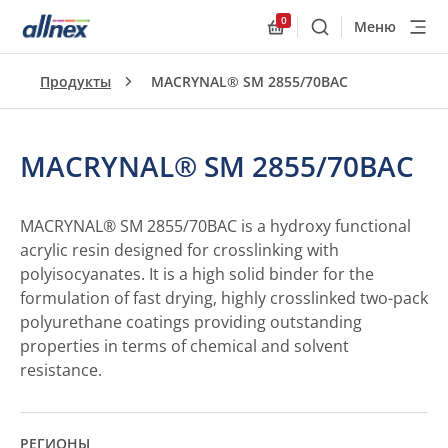
0
Меню
Поиск
Allnex.GeneralResourc
Продукты
MACRYNAL® SM 2855/70BAC
MACRYNAL® SM 2855/70BAC
MACRYNAL® SM 2855/70BAC is a hydroxy functional
acrylic resin designed for crosslinking with
polyisocyanates. It is a high solid binder for the
formulation of fast drying, highly crosslinked two-pack
polyurethane coatings providing outstanding
properties in terms of chemical and solvent
resistance.
РЕГИОНЫ