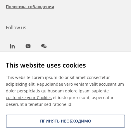
Политика соблюдения
Follow us
LinkedIn
Youtube
WeChat
This website uses cookies
This website Lorem ipsum dolor sit amet consectetur
Общие условия
adipisicing elit. Repudiandae vero veniam velit accusantium
dolor perspiciatis quibusdam dolore ipsam sapiente
Отказ от ответственности
customize your Cookies
et iusto porro sunt, aspernatur
deserunt a tenetur sed ratione id!
Сведения о файлах cookie
Защита данных
ПРИНЯТЬ НЕОБХОДИМО