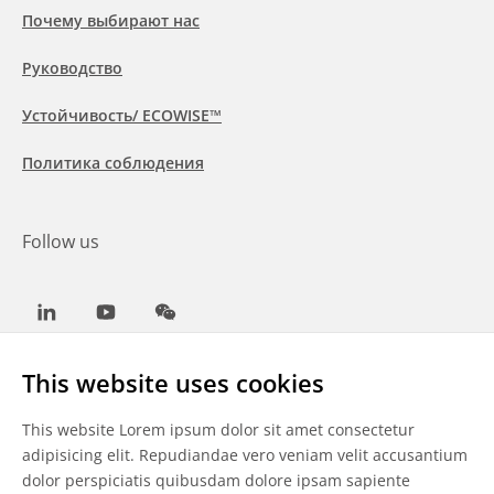
Почему выбирают нас
Руководство
Устойчивость/ ECOWISE™
Политика соблюдения
Follow us
LinkedIn
Youtube
WeChat
This website uses cookies
This website Lorem ipsum dolor sit amet consectetur
Общие условия
adipisicing elit. Repudiandae vero veniam velit accusantium
dolor perspiciatis quibusdam dolore ipsam sapiente
Отказ от ответственности