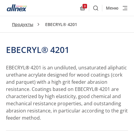
0
Меню
Поиск
Allnex.GeneralResourc
Продукты
EBECRYL® 4201
EBECRYL® 4201
EBECRYL® 4201 is an undiluted, unsaturated aliphatic
urethane acrylate designed for wood coatings (cork
and parquet) with a high grit feeder abrasion
resistance. Coatings based on EBECRYL® 4201 are
characterized by high elasticity, good chemical and
mechanical resistance properties, and outstanding
abrasion resistance, in particular according to the grit
feeder method.