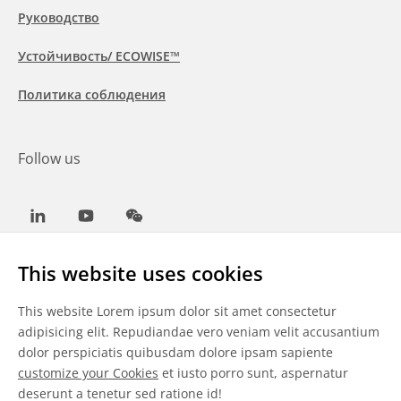
Руководство
Устойчивость/ ECOWISE™
Политика соблюдения
Follow us
LinkedIn
Youtube
WeChat
This website uses cookies
This website Lorem ipsum dolor sit amet consectetur
Общие условия
adipisicing elit. Repudiandae vero veniam velit accusantium
dolor perspiciatis quibusdam dolore ipsam sapiente
Отказ от ответственности
customize your Cookies
et iusto porro sunt, aspernatur
deserunt a tenetur sed ratione id!
Сведения о файлах cookie