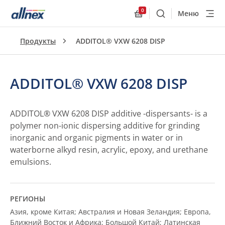
0
Меню
Поиск
Allnex.GeneralResourc
Продукты
ADDITOL® VXW 6208 DISP
ADDITOL® VXW 6208 DISP
ADDITOL® VXW 6208 DISP additive -dispersants- is a
polymer non-ionic dispersing additive for grinding
inorganic and organic pigments in water or in
waterborne alkyd resin, acrylic, epoxy, and urethane
emulsions.
РЕГИОНЫ
Азия, кроме Китая; Австралия и Новая Зеландия; Европа,
Ближний Восток и Африка; Большой Китай; Латинская