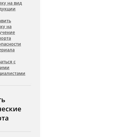
лку на вид
дукции
авить
вку на
учение
порта
опасности
ериала
аться с
шими
циалистами
ть
ческие
рта