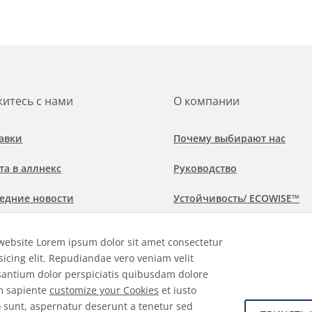
итесь с нами
О компании
авки
Почему выбирают нас
та в аллнекс
Руководство
едние новости
Устойчивость/ ECOWISE™
обнее о рынках и областях
Политика соблюдения
website Lorem ipsum dolor sit amet consectetur
менения
sicing elit. Repudiandae vero veniam velit
antium dolor perspiciatis quibusdam dolore
m sapiente
customize your Cookies
et iusto
 sunt, aspernatur deserunt a tenetur sed