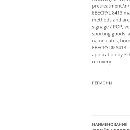
pretreatment.\n\
EBECRYL 8413 may
methods and are 
signage / POP, v
sporting goods, a
nameplates, housi
EBECRYL® 8413 is
application by 3D
recovery.
РЕГИОНЫ
НАИМЕНОВАНИЕ