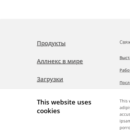
Свяж
Продукты
Выст
Аллнекс в мире
Рабо
Загрузки
Посл
Подр
Свяжитесь с нами
This website uses
This 
при
adipi
cookies
accus
ipsa
porro