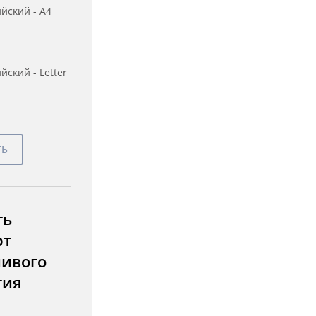
йский - A4
йский - Letter
ть
рт
чивого
тия