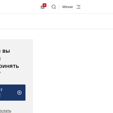
0
Меню
Поиск
Allnex.GeneralResources.Cart
ы вы
и
ринять
?
ST
E
еслать