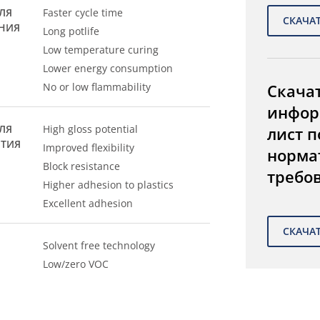
ЛЯ
Faster cycle time
НИЯ
Long potlife
Low temperature curing
Lower energy consumption
No or low flammability
Скача
инфор
ЛЯ
High gloss potential
лист п
ЫТИЯ
Improved flexibility
норма
Block resistance
требо
Higher adhesion to plastics
Excellent adhesion
Solvent free technology
Low/zero VOC