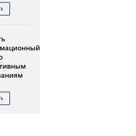
ть
мационный
о
тивным
ваниям