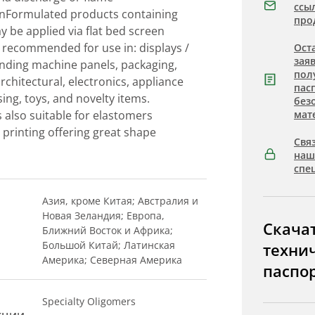
ссы
nFormulated products containing
про
 be applied via flat bed screen
recommended for use in: displays /
Ост
зая
ending machine panels, packaging,
пол
rchitectural, electronics, appliance
пас
ng, toys, and novelty items.
без
 also suitable for elastomers
мат
 printing offering great shape
Связ
на
спе
Азия, кроме Китая; Австралия и
Новая Зеландия; Европа,
Скача
Ближний Восток и Африка;
Большой Китай; Латинская
техни
Америка; Северная Америка
паспо
Specialty Oligomers