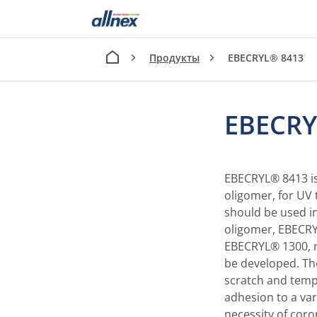
Продукты
EBECRYL® 8413
EBECRY
EBECRYL® 8413 is
oligomer, for UV
should be used i
oligomer, EBECRY
EBECRYL® 1300, 
be developed. T
scratch and tempe
adhesion to a var
necessity of coro