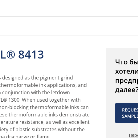
L® 8413
Что б
хотел
 designed as the pigment grind
предп
 thermoformable ink applications, and
далее
n conjunction with the letdown
L® 1300. When used together with
non-blocking thermoformable inks can
REQUE
hese thermoformable inks demonstrate
SAMPL
rature resistance, as well as excellent
iety of plastic substrates without the
Пер
na discharge or flame