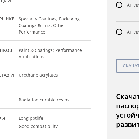
КЦИИ
Англи
РЫНКЕ
Specialty Coatings; Packaging
Coatings & Inks; Other
Performance
Англи
ЫНКОВ
Paint & Coatings; Performance
Applications
ТАВ И
Urethane acrylates
Скача
Radiation curable resins
паспо
устой
ЛЯ
Long potlife
разви
Good compatibility