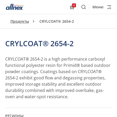
0
Меню
Поиск
Allnex.GeneralResourc
Продукты
CRYLCOAT® 2654-2
CRYLCOAT® 2654-2
CRYLCOAT® 2654-2 is a high performance carboxyl
functional polyester resin for Primid® based outdoor
powder coatings. Coatings based on CRYLCOAT®
2654-2 exhibit good flow and degassing properties,
improved storage stability and excellent outdoor
durability combined with improved overbake, gas-
oven and water-spot resistance.
РЕГИОНЫ