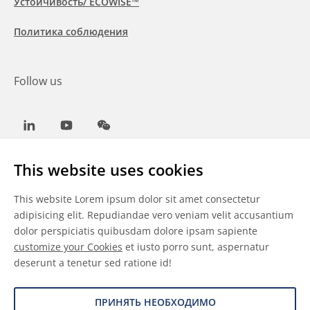
Устойчивость/ ECOWISE™
Политика соблюдения
Follow us
LinkedIn
Youtube
WeChat
This website uses cookies
This website Lorem ipsum dolor sit amet consectetur
Общие условия
adipisicing elit. Repudiandae vero veniam velit accusantium
dolor perspiciatis quibusdam dolore ipsam sapiente
Отказ от ответственности
customize your Cookies
et iusto porro sunt, aspernatur
deserunt a tenetur sed ratione id!
Сведения о файлах cookie
Защита данных
ПРИНЯТЬ НЕОБХОДИМО