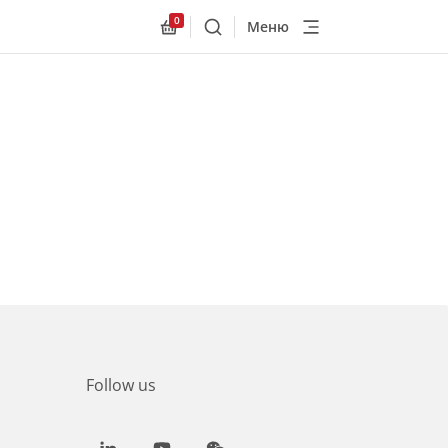
0
Меню
Поиск
Allnex.GeneralResources.Cart
Follow us