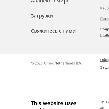
Аллнекс в мире
Рабо
Загрузки
Посл
Подр
Свяжитесь с нами
при
Общи
©
2026 Allnex Netherlands B.V.
Защи
This website uses
This 
adipi