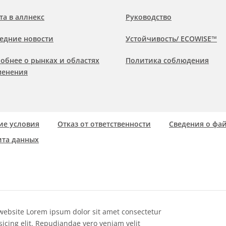
та в аллнекс
Руководство
едние новости
Устойчивость/ ECOWISE™
обнее о рынках и областях
Политика соблюдения
менения
е условия
Отказ от ответственности
Сведения о фай
та данных
website Lorem ipsum dolor sit amet consectetur
sicing elit. Repudiandae vero veniam velit