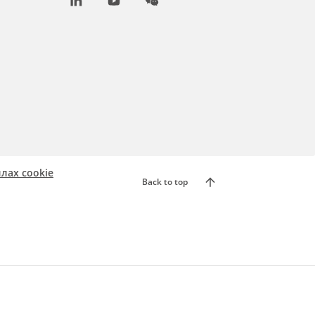
LinkedIn
Youtube
WeChat
лах cookie
Back to top