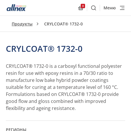
0
Меню
Поиск
Allnex.GeneralResourc
Продукты
CRYLCOAT® 1732-0
CRYLCOAT® 1732-0
CRYLCOAT® 1732-0 is a carboxyl functional polyester
resin for use with epoxy resins in a 70/30 ratio to
manufacture low bake hybrid powder coatings
suitable for curing at a temperature level of 160 °C.
Formulations based on CRYLCOAT® 1732-0 provide
good flow and gloss combined with improved
flexibility and ageing resistance.
РЕГИОНЫ