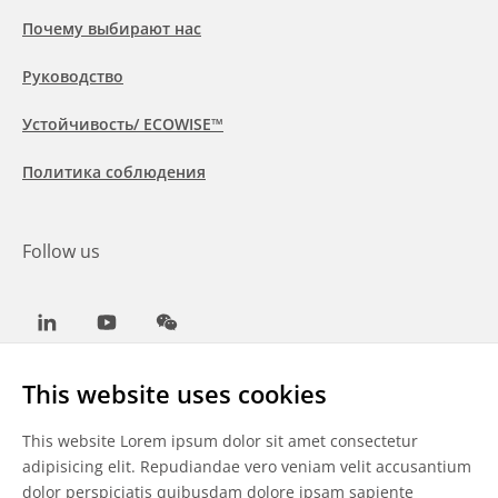
Почему выбирают нас
Руководство
Устойчивость/ ECOWISE™
Политика соблюдения
Follow us
LinkedIn
Youtube
WeChat
This website uses cookies
This website Lorem ipsum dolor sit amet consectetur
Общие условия
adipisicing elit. Repudiandae vero veniam velit accusantium
dolor perspiciatis quibusdam dolore ipsam sapiente
Отказ от ответственности