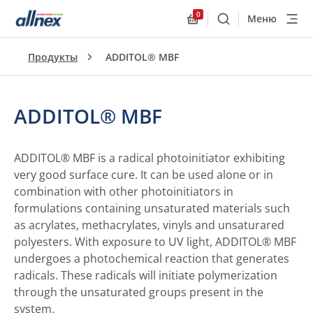
0
Меню
Поиск
Allnex.GeneralResourc
Продукты
ADDITOL® MBF
ADDITOL® MBF
ADDITOL® MBF is a radical photoinitiator exhibiting
very good surface cure. It can be used alone or in
combination with other photoinitiators in
formulations containing unsaturated materials such
as acrylates, methacrylates, vinyls and unsaturared
polyesters. With exposure to UV light, ADDITOL® MBF
undergoes a photochemical reaction that generates
radicals. These radicals will initiate polymerization
through the unsaturated groups present in the
system.