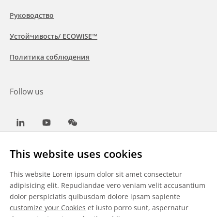
Руководство
Устойчивость/ ECOWISE™
Политика соблюдения
Follow us
LinkedIn
Youtube
WeChat
This website uses cookies
This website Lorem ipsum dolor sit amet consectetur
Общие условия
adipisicing elit. Repudiandae vero veniam velit accusantium
dolor perspiciatis quibusdam dolore ipsam sapiente
Отказ от ответственности
customize your Cookies
et iusto porro sunt, aspernatur