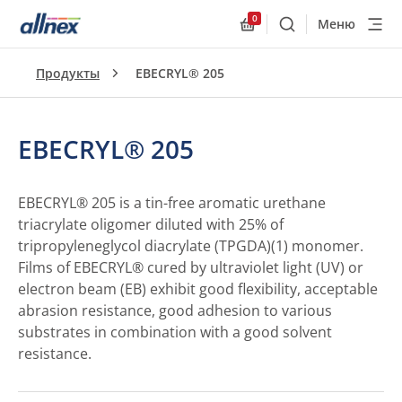
0
Меню
Поиск
Allnex.GeneralResourc
Продукты
EBECRYL® 205
EBECRYL® 205
EBECRYL® 205 is a tin-free aromatic urethane
triacrylate oligomer diluted with 25% of
tripropyleneglycol diacrylate (TPGDA)(1) monomer.
Films of EBECRYL® cured by ultraviolet light (UV) or
electron beam (EB) exhibit good flexibility, acceptable
abrasion resistance, good adhesion to various
substrates in combination with a good solvent
resistance.