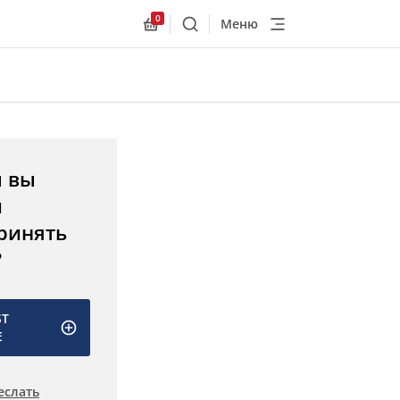
0
Меню
Поиск
Allnex.GeneralResources.Cart
ы вы
и
ринять
?
ST
E
еслать