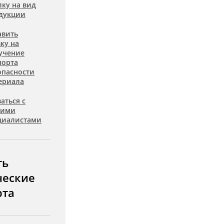
лку на вид
дукции
авить
вку на
учение
порта
опасности
ериала
аться с
шими
циалистами
ть
ческие
рта