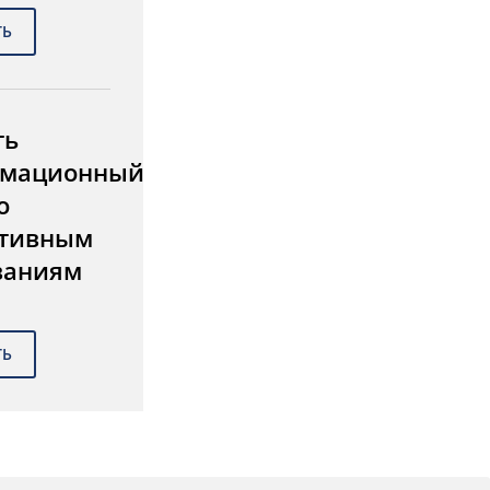
ть
мационный
о
тивным
ваниям