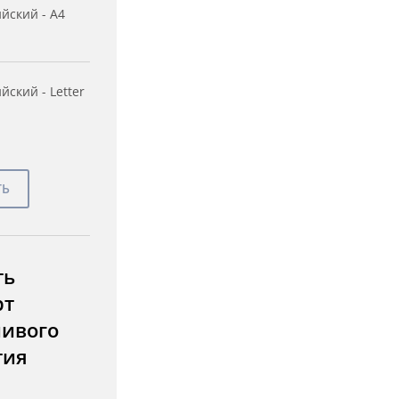
йский - A4
йский - Letter
ть
рт
чивого
тия