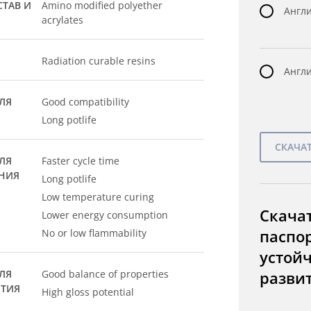
ТАВ И
Amino modified polyether
Англи
acrylates
Radiation curable resins
Англи
ЛЯ
Good compatibility
Long potlife
ЛЯ
Faster cycle time
НИЯ
Long potlife
Low temperature curing
Скача
Lower energy consumption
паспо
No or low flammability
устой
ЛЯ
Good balance of properties
разви
ЫТИЯ
High gloss potential