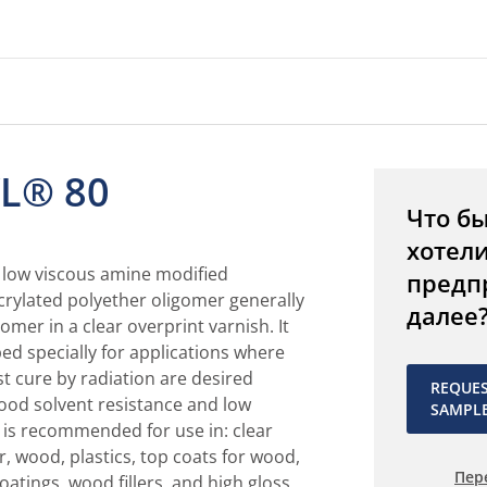
L® 80
Что б
хотел
 low viscous amine modified
предп
crylated polyether oligomer generally
далее
omer in a clear overprint varnish. It
d specially for applications where
st cure by radiation are desired
REQUE
ood solvent resistance and low
SAMPL
t is recommended for use in: clear
, wood, plastics, top coats for wood,
Пер
oatings, wood fillers, and high gloss