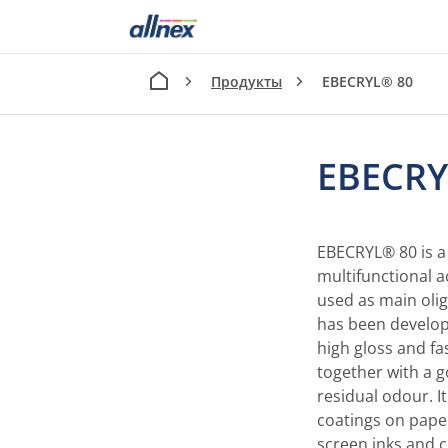
Продукты
EBECRYL® 80
EBECRY
EBECRYL® 80 is a
multifunctional a
used as main olig
has been develope
high gloss and fa
together with a g
residual odour. I
coatings on paper
screen inks and c