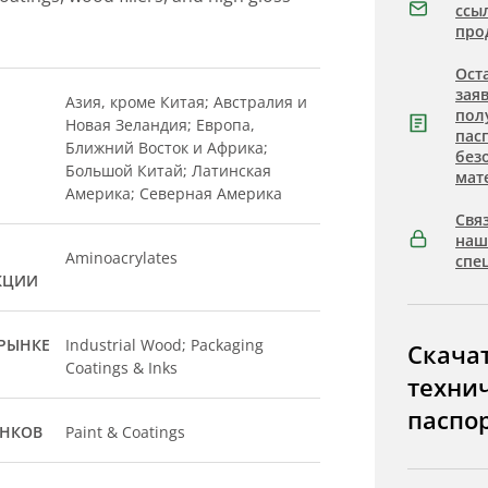
ссы
про
Ост
зая
Азия, кроме Китая; Австралия и
пол
Новая Зеландия; Европа,
пас
Ближний Восток и Африка;
без
Большой Китай; Латинская
мат
Америка; Северная Америка
Связ
на
Aminoacrylates
спе
КЦИИ
РЫНКЕ
Industrial Wood; Packaging
Скача
Coatings & Inks
техни
паспо
ЫНКОВ
Paint & Coatings