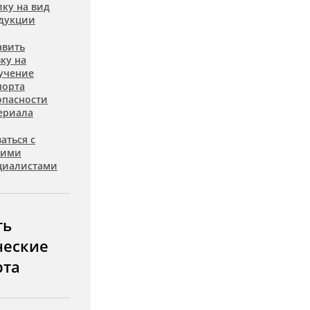
лку на вид
дукции
авить
вку на
учение
порта
опасности
ериала
аться с
шими
циалистами
ть
ческие
рта