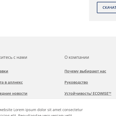
итесь с нами
О компании
авки
Почему выбирают нас
та в аллнекс
Руководство
едние новости
Устойчивость/ ECOWISE™
обнее о рынках и областях
Политика соблюдения
website Lorem ipsum dolor sit amet consectetur
менения
sicing elit. Repudiandae vero veniam velit