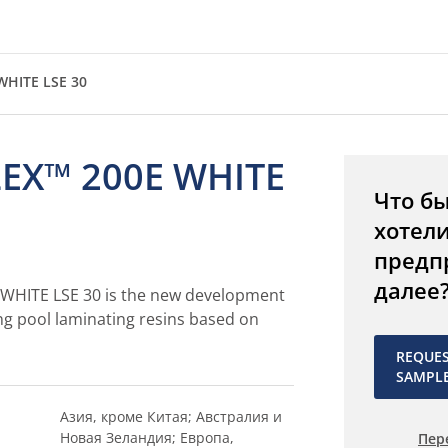
WHITE LSE 30
EX™ 200E WHITE
Что б
хотел
предп
далее
WHITE LSE 30 is the new development
g pool laminating resins based on
REQUE
SAMPL
Азия, кроме Китая; Австралия и
Новая Зеландия; Европа,
Пер