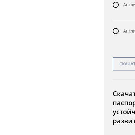
Англи
Англи
Скача
паспо
устой
разви