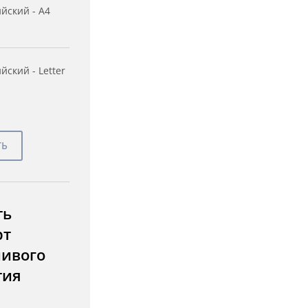
йский - A4
йский - Letter
ть
рт
чивого
тия