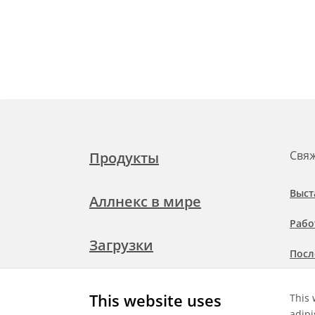
Свяж
Продукты
Выст
Аллнекс в мире
Рабо
Загрузки
Посл
Подр
Свяжитесь с нами
This website uses
This 
при
adipi