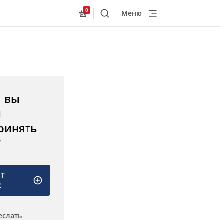
0
Меню
Поиск
Allnex.GeneralResources.Cart
ы вы
и
ринять
?
ST
E
еслать