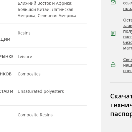
ссы
Ближний Восток и Африка;
про
Большой Китай; Латинская
Америка; Северная Америка
Ост
зая
пол
Resins
пас
КЦИИ
без
мат
РЫНКЕ
Leisure
Связ
на
спе
ЫНКОВ
Composites
ТАВ И
Unsaturated polyesters
Скача
техни
паспо
Composite Resins