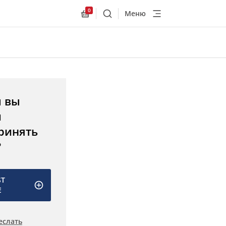
0
Меню
Поиск
Allnex.GeneralResources.Cart
ы вы
и
ринять
?
ST
E
еслать