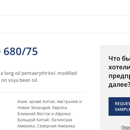
 680/75
Что б
хотел
a long oil pentaerythritol- modified
предп
 on soya bean oil.
далее
Азия, кроме Китая; Австралия и
REQUE
Новая Зеландия; Европа,
SAMPL
Ближний Восток и Африка;
Большой Китай; Латинская
Америка; Северная Америка
Пер