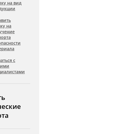
лку на вид
дукции
авить
вку на
учение
порта
опасности
ериала
аться с
шими
циалистами
ть
ческие
рта