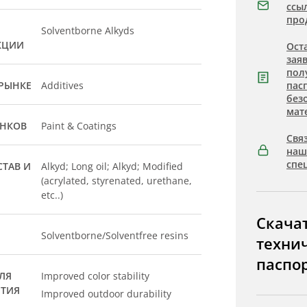
ссы
про
Solventborne Alkyds
КЦИИ
Ост
зая
пол
РЫНКЕ
Additives
пас
без
мат
ЫНКОВ
Paint & Coatings
Связ
на
спе
ТАВ И
Alkyd; Long oil; Alkyd; Modified
(acrylated, styrenated, urethane,
etc..)
Скача
Solventborne/Solventfree resins
техни
паспо
ЛЯ
Improved color stability
ЫТИЯ
Improved outdoor durability