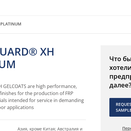
 PLATINUM
UARD® XH
Что б
NUM
хотел
предп
далее
GELCOATS are high performance,
finishes for the production of FRP
als intended for service in demanding
REQUE
or applications
SAMPL
Пер
Азия, кроме Китая; Австралия и