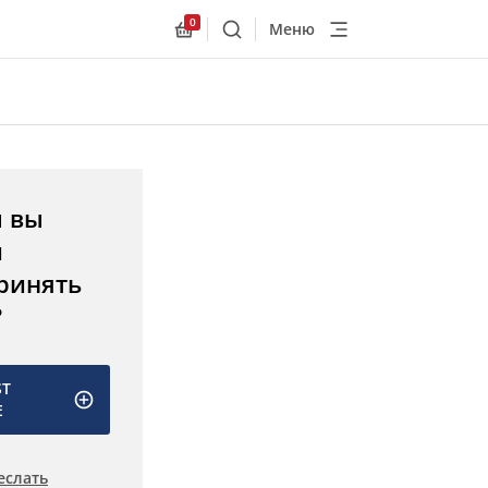
0
Меню
Поиск
Allnex.GeneralResources.Cart
ы вы
и
ринять
?
ST
E
еслать