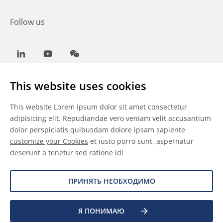
Follow us
LinkedIn
Youtube
WeChat
This website uses cookies
This website Lorem ipsum dolor sit amet consectetur
Общие условия
adipisicing elit. Repudiandae vero veniam velit accusantium
dolor perspiciatis quibusdam dolore ipsam sapiente
Отказ от ответственности
customize your Cookies
et iusto porro sunt, aspernatur
deserunt a tenetur sed ratione id!
Сведения о файлах cookie
Защита данных
ПРИНЯТЬ НЕОБХОДИМО
Я ПОНИМАЮ
©
2026 Allnex Netherlands B.V.