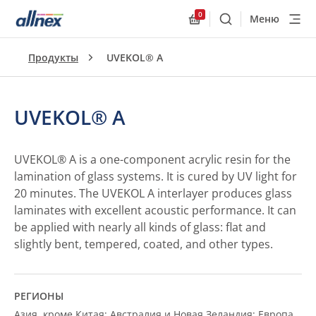
0
Меню
Поиск
Allnex.GeneralResourc
Продукты
UVEKOL® A
UVEKOL® A
UVEKOL® A is a one-component acrylic resin for the
lamination of glass systems. It is cured by UV light for
20 minutes. The UVEKOL A interlayer produces glass
laminates with excellent acoustic performance. It can
be applied with nearly all kinds of glass: flat and
slightly bent, tempered, coated, and other types.
РЕГИОНЫ
Азия, кроме Китая; Австралия и Новая Зеландия; Европа,