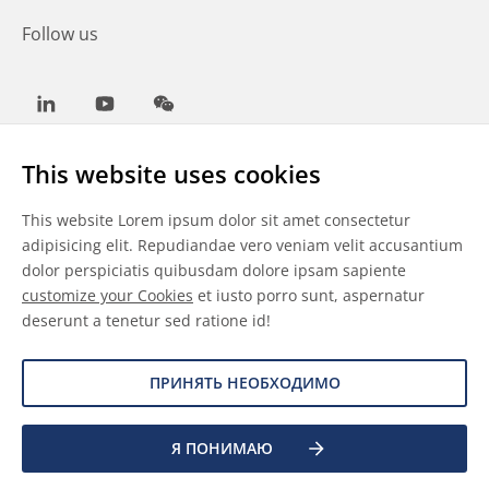
Follow us
LinkedIn
Youtube
WeChat
This website uses cookies
This website Lorem ipsum dolor sit amet consectetur
Общие условия
adipisicing elit. Repudiandae vero veniam velit accusantium
dolor perspiciatis quibusdam dolore ipsam sapiente
Отказ от ответственности
customize your Cookies
et iusto porro sunt, aspernatur
deserunt a tenetur sed ratione id!
Сведения о файлах cookie
Защита данных
ПРИНЯТЬ НЕОБХОДИМО
Я ПОНИМАЮ
©
2026 Allnex Netherlands B.V.