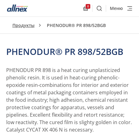
0
Меню
Поиск
Allnex.GeneralResourc
Продукты
PHENODUR® PR 898/52BGB
PHENODUR® PR 898/52BGB
PHENODUR PR 898 is a heat curing unplasticized
phenolic resin. It is used in heat-curing phenolic-
epoxide resin-combinations for interior and exterior
coatings of metal packaging containers employed in
the food industry; high adhesion, chemical resistant
protective coatings for apparatus, vessels and
pipelines. Excellent flexibility and retort resistance;
low reactivity. The cured film is slighty golden in color.
Catalyst CYCAT XK 406 N is necessary.