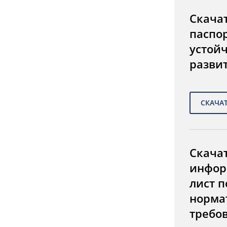
Скача
паспо
устой
разви
Скача
инфор
лист п
норма
требо