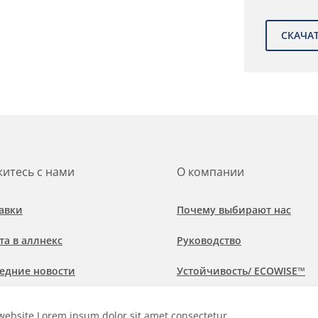
итесь с нами
О компании
авки
Почему выбирают нас
та в аллнекс
Руководство
едние новости
Устойчивость/ ECOWISE™
обнее о рынках и областях
Политика соблюдения
website Lorem ipsum dolor sit amet consectetur
менения