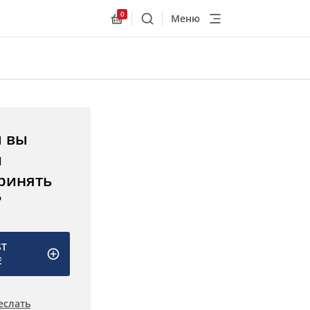
0
Меню
Поиск
Allnex.GeneralResources.Cart
ы вы
и
ринять
?
ST
E
еслать