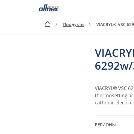
Продукты
VIACRYL® VSC 62
VIACRY
6292w
VIACRYL® VSC 629
thermosetting acr
cathodic electro 
РЕГИОНЫ