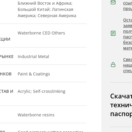
ссы
Ближний Восток и Африка;
про
Большой Китай; Латинская
Америка; Северная Америка
Ост
зая
пол
Waterborne CED Others
пас
КЦИИ
без
мат
РЫНКЕ
Industrial Metal
Связ
на
спе
ЫНКОВ
Paint & Coatings
ТАВ И
Acrylic; Self-crosslinking
Скача
техни
паспо
Waterborne resins