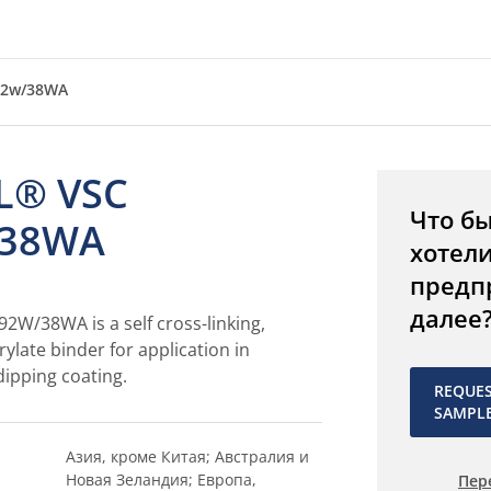
92w/38WA
L® VSC
Что б
/38WA
хотел
предп
далее
2W/38WA is a self cross-linking,
ylate binder for application in
dipping coating.
REQUE
SAMPL
Азия, кроме Китая; Австралия и
Новая Зеландия; Европа,
Пер