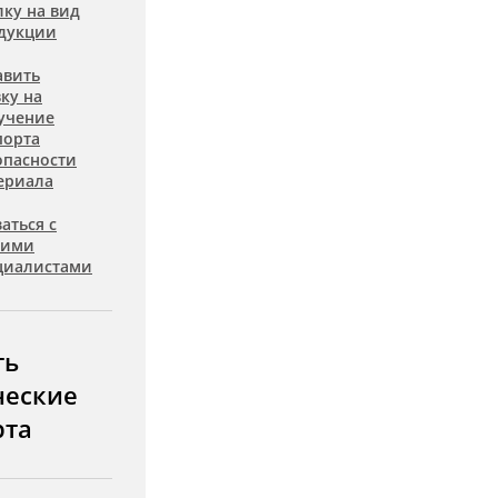
лку на вид
дукции
авить
вку на
учение
порта
опасности
ериала
аться с
шими
циалистами
ть
ческие
рта