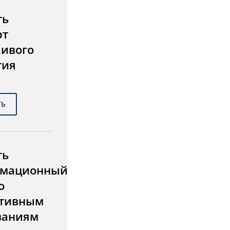
ть
рт
чивого
тия
ть
мационный
о
тивным
ваниям