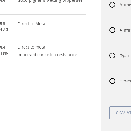
ЛЯ
Good pigment wetting properties
Англи
ЛЯ
Direct to Metal
НИЯ
Англи
ЛЯ
Direct to metal
ЫТИЯ
Improved corrosion resistance
Франц
Немец