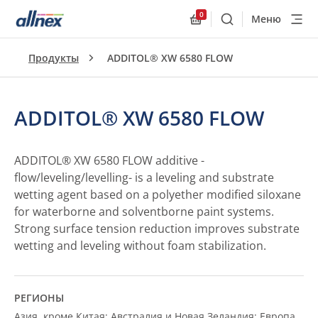
0
Меню
Поиск
Allnex.GeneralResourc
Продукты
ADDITOL® XW 6580 FLOW
ADDITOL® XW 6580 FLOW
ADDITOL® XW 6580 FLOW additive -
flow/leveling/levelling- is a leveling and substrate
wetting agent based on a polyether modified siloxane
for waterborne and solventborne paint systems.
Strong surface tension reduction improves substrate
wetting and leveling without foam stabilization.
РЕГИОНЫ
Азия, кроме Китая; Австралия и Новая Зеландия; Европа,