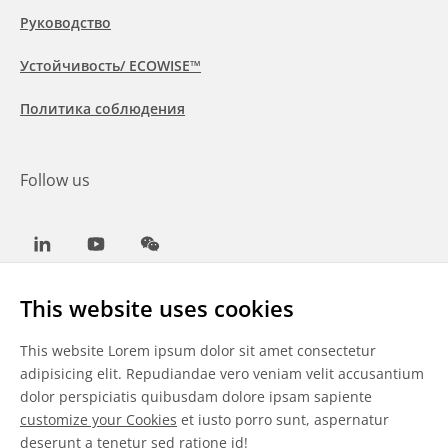
Руководство
Устойчивость/ ECOWISE™
Политика соблюдения
Follow us
LinkedIn
Youtube
WeChat
This website uses cookies
This website Lorem ipsum dolor sit amet consectetur
Общие условия
adipisicing elit. Repudiandae vero veniam velit accusantium
dolor perspiciatis quibusdam dolore ipsam sapiente
Отказ от ответственности
customize your Cookies
et iusto porro sunt, aspernatur
deserunt a tenetur sed ratione id!
Сведения о файлах cookie