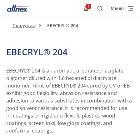
0
Меню
Поиск
Allnex.GeneralResourc
Продукты
EBECRYL® 204
EBECRYL® 204
EBECRYL® 204 is an aromatic urethane triacrylate
oligomer diluted with 1,6 hexanediol diacrylate
monomer. Films of EBECRYL® 204 cured by UV or EB
exhibit good flexibility, abrasion resistance and
adhesion to various substrates in combination with a
good solvent resistance. It is recommended for use
in: coatings on rigid and flexible plastics, wood
coatings, screen inks, low gloss coatings, and
conformal coatings.