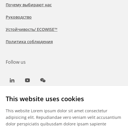
Почему выбирают нас
Руководство
Устойчивость/ ECOWISE™
Политика соблюдения
Follow us
LinkedIn
Youtube
WeChat
This website uses cookies
This website Lorem ipsum dolor sit amet consectetur
Общие условия
adipisicing elit. Repudiandae vero veniam velit accusantium
dolor perspiciatis quibusdam dolore ipsam sapiente
Отказ от ответственности