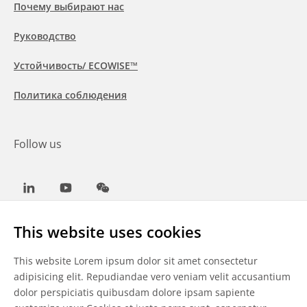
Почему выбирают нас
Руководство
Устойчивость/ ECOWISE™
Политика соблюдения
Follow us
LinkedIn
Youtube
WeChat
This website uses cookies
This website Lorem ipsum dolor sit amet consectetur
Общие условия
adipisicing elit. Repudiandae vero veniam velit accusantium
dolor perspiciatis quibusdam dolore ipsam sapiente
Отказ от ответственности