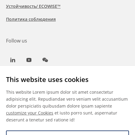
Устойчивость/ ECOWISE™
Политика соблюдения
Follow us
LinkedIn
Youtube
WeChat
This website uses cookies
This website Lorem ipsum dolor sit amet consectetur
Общие условия
adipisicing elit. Repudiandae vero veniam velit accusantium
dolor perspiciatis quibusdam dolore ipsam sapiente
Отказ от ответственности
customize your Cookies
et iusto porro sunt, aspernatur
deserunt a tenetur sed ratione id!
Сведения о файлах cookie
Защита данных