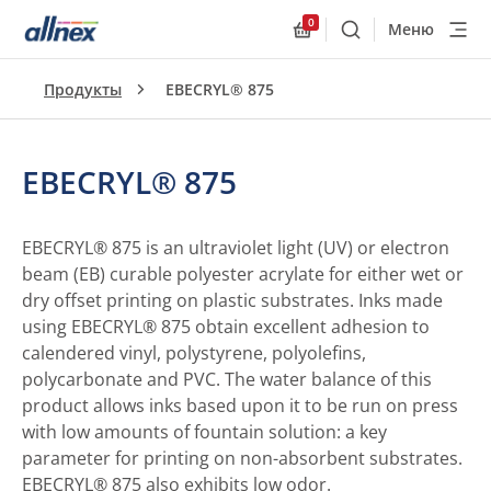
0
Меню
Поиск
Allnex.GeneralResourc
Продукты
EBECRYL® 875
EBECRYL® 875
EBECRYL® 875 is an ultraviolet light (UV) or electron
beam (EB) curable polyester acrylate for either wet or
dry offset printing on plastic substrates. Inks made
using EBECRYL® 875 obtain excellent adhesion to
calendered vinyl, polystyrene, polyolefins,
polycarbonate and PVC. The water balance of this
product allows inks based upon it to be run on press
with low amounts of fountain solution: a key
parameter for printing on non-absorbent substrates.
EBECRYL® 875 also exhibits low odor.