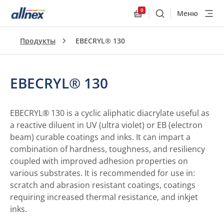
0
Меню
Поиск
Allnex.GeneralResourc
Продукты
EBECRYL® 130
EBECRYL® 130
EBECRYL® 130 is a cyclic aliphatic diacrylate useful as
a reactive diluent in UV (ultra violet) or EB (electron
beam) curable coatings and inks. It can impart a
combination of hardness, toughness, and resiliency
coupled with improved adhesion properties on
various substrates. It is recommended for use in:
scratch and abrasion resistant coatings, coatings
requiring increased thermal resistance, and inkjet
inks.