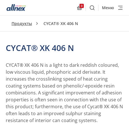
0
Меню
Поиск
Allnex.GeneralResourc
Продукты
CYCAT® XK 406 N
CYCAT® XK 406 N
CYCAT® XK 406 N is a light to dark reddish coloured,
low viscous liquid, phosphoric acid derivate. It
increases the crosslinking speed of heat curing
coating systems based on phenolic/-epoxide resin
combinations. A significant improvement of adhesion
properties is often seen in connection with the use of
this product; furthermore, the use of Cycat® XK 406 N
often leads to an improved sulphur staining
resistance of interior can coating systems.