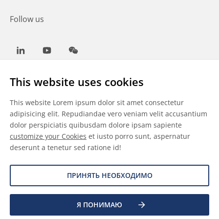
Follow us
LinkedIn
Youtube
WeChat
This website uses cookies
This website Lorem ipsum dolor sit amet consectetur
Общие условия
adipisicing elit. Repudiandae vero veniam velit accusantium
dolor perspiciatis quibusdam dolore ipsam sapiente
Отказ от ответственности
customize your Cookies
et iusto porro sunt, aspernatur
deserunt a tenetur sed ratione id!
Сведения о файлах cookie
Защита данных
ПРИНЯТЬ НЕОБХОДИМО
Я ПОНИМАЮ
©
2026 Allnex Netherlands B.V.