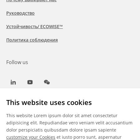
Руководство
Устойчивость/ ECOWISE™
Политика соблюдения
Follow us
LinkedIn
Youtube
WeChat
This website uses cookies
This website Lorem ipsum dolor sit amet consectetur
Общие условия
adipisicing elit. Repudiandae vero veniam velit accusantium
dolor perspiciatis quibusdam dolore ipsam sapiente
Отказ от ответственности
customize your Cookies
et iusto porro sunt, aspernatur