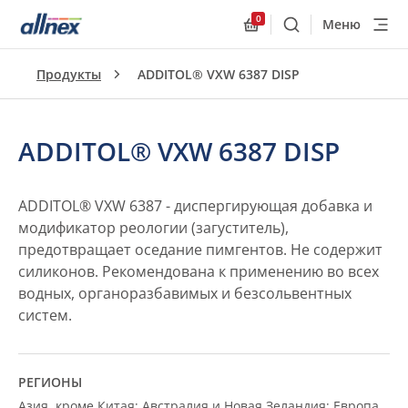
0
Меню
Поиск
Allnex.GeneralResourc
Продукты
ADDITOL® VXW 6387 DISP
ADDITOL® VXW 6387 DISP
ADDITOL® VXW 6387 - диспергирующая добавка и
модификатор реологии (загуститель),
предотвращает оседание пимгентов. Не содержит
силиконов. Рекомендована к применению во всех
водных, органоразбавимых и безсольвентных
систем.
РЕГИОНЫ
Азия, кроме Китая; Австралия и Новая Зеландия; Европа,