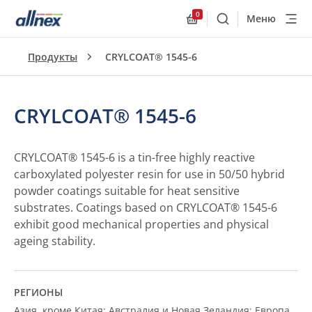
0
Меню
Поиск
Allnex.GeneralResourc
Продукты
CRYLCOAT® 1545-6
CRYLCOAT® 1545-6
CRYLCOAT® 1545-6 is a tin-free highly reactive
carboxylated polyester resin for use in 50/50 hybrid
powder coatings suitable for heat sensitive
substrates. Coatings based on CRYLCOAT® 1545-6
exhibit good mechanical properties and physical
ageing stability.
РЕГИОНЫ
Азия, кроме Китая; Австралия и Новая Зеландия; Европа,