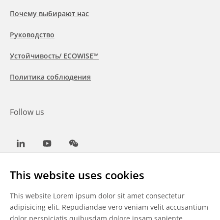
Почему выбирают нас
Руководство
Устойчивость/ ECOWISE™
Политика соблюдения
Follow us
LinkedIn
Youtube
WeChat
This website uses cookies
This website Lorem ipsum dolor sit amet consectetur
Общие условия
adipisicing elit. Repudiandae vero veniam velit accusantium
dolor perspiciatis quibusdam dolore ipsam sapiente