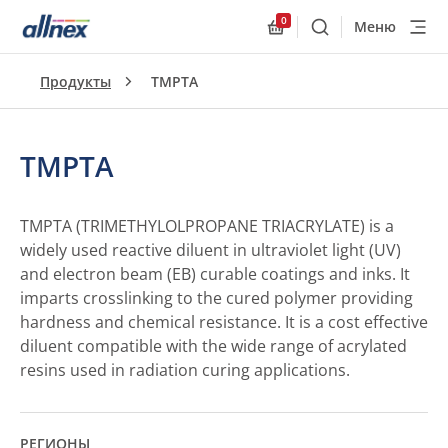
0
Меню
Поиск
Allnex.GeneralResourc
Продукты
TMPTA
TMPTA
TMPTA (TRIMETHYLOLPROPANE TRIACRYLATE) is a
widely used reactive diluent in ultraviolet light (UV)
and electron beam (EB) curable coatings and inks. It
imparts crosslinking to the cured polymer providing
hardness and chemical resistance. It is a cost effective
diluent compatible with the wide range of acrylated
resins used in radiation curing applications.
РЕГИОНЫ