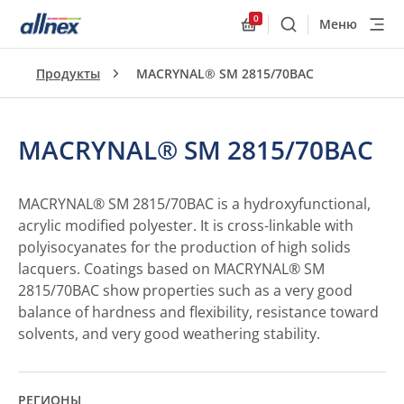
0
Меню
Поиск
Allnex.GeneralResourc
Продукты
MACRYNAL® SM 2815/70BAC
MACRYNAL® SM 2815/70BAC
MACRYNAL® SM 2815/70BAC is a hydroxyfunctional,
acrylic modified polyester. It is cross-linkable with
polyisocyanates for the production of high solids
lacquers. Coatings based on MACRYNAL® SM
2815/70BAC show properties such as a very good
balance of hardness and flexibility, resistance toward
solvents, and very good weathering stability.
РЕГИОНЫ