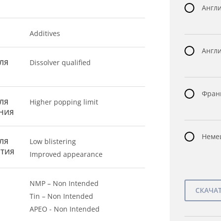
Англи
Additives
Англи
ЛЯ
Dissolver qualified
Франц
ЛЯ
Higher popping limit
НИЯ
Немец
ЛЯ
Low blistering
ЫТИЯ
Improved appearance
NMP – Non Intended
Tin – Non Intended
APEO - Non Intended