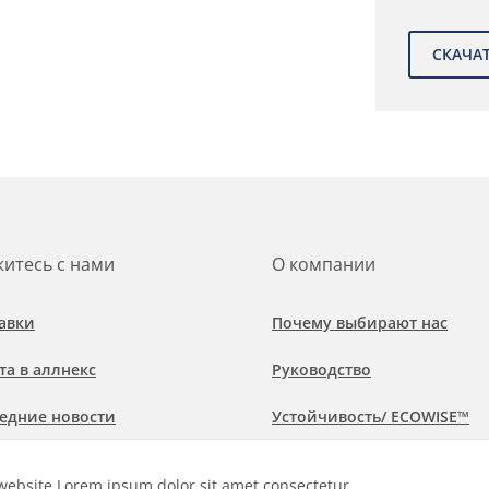
итесь с нами
О компании
авки
Почему выбирают нас
та в аллнекс
Руководство
едние новости
Устойчивость/ ECOWISE™
обнее о рынках и областях
Политика соблюдения
website Lorem ipsum dolor sit amet consectetur
менения