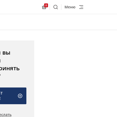
0
Меню
Поиск
Allnex.GeneralResources.Cart
ы вы
и
ринять
?
ST
E
еслать