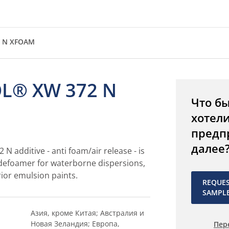
2 N XFOAM
L® XW 372 N
Что б
хотел
предп
далее
 additive - anti foam/air release - is
 defoamer for waterborne dispersions,
rior emulsion paints.
REQUE
SAMPL
Азия, кроме Китая; Австралия и
Новая Зеландия; Европа,
Пер