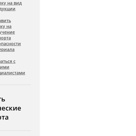
лку на вид
дукции
авить
вку на
учение
порта
опасности
ериала
аться с
шими
циалистами
ть
ческие
рта