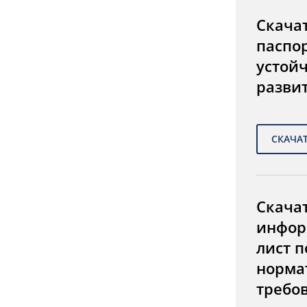
Скача
паспо
устой
разви
Скача
инфор
лист п
норма
требо