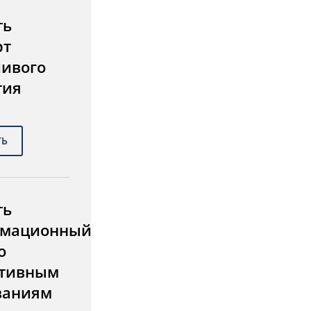
ть
рт
чивого
тия
ть
мационный
о
тивным
ваниям