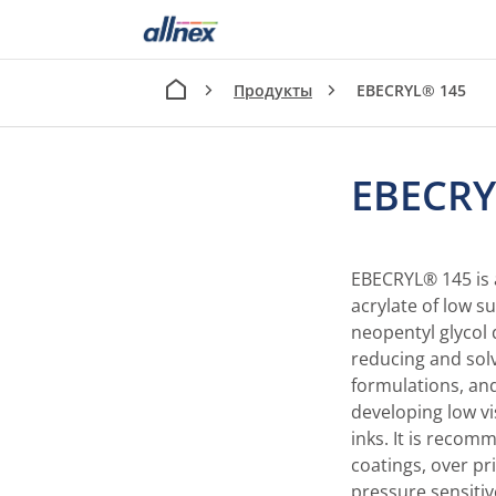
Продукты
EBECRYL® 145
EBECRY
EBECRYL® 145 is a
acrylate of low s
neopentyl glycol 
reducing and solv
formulations, an
developing low vi
inks. It is recom
coatings, over pri
pressure sensitiv