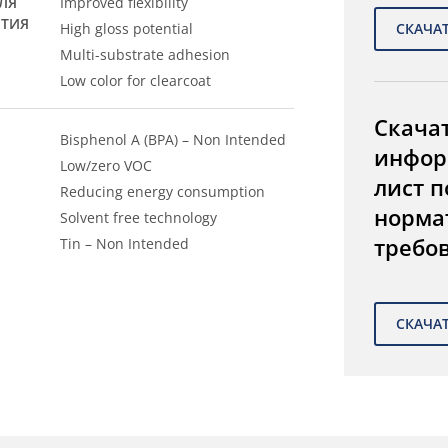
ЛЯ
Improved flexibility
ЫТИЯ
High gloss potential
Multi-substrate adhesion
Low color for clearcoat
Скача
Bisphenol A (BPA) – Non Intended
инфор
Low/zero VOC
лист п
Reducing energy consumption
норма
Solvent free technology
требо
Tin – Non Intended