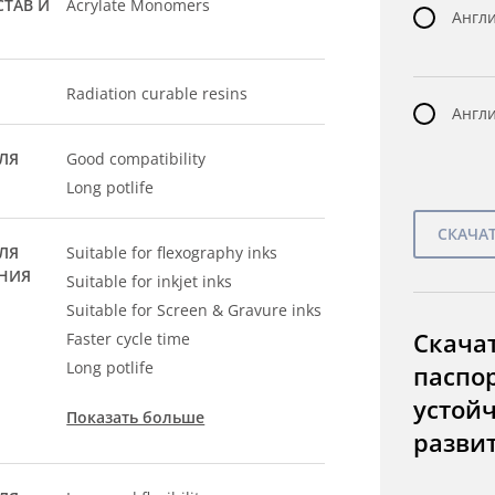
ТАВ И
Acrylate Monomers
Англи
Radiation curable resins
Англи
ЛЯ
Good compatibility
Long potlife
ЛЯ
Suitable for flexography inks
НИЯ
Suitable for inkjet inks
Suitable for Screen & Gravure inks
Скача
Faster cycle time
Long potlife
паспо
устой
Показать больше
разви