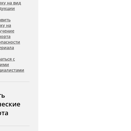
лку на вид
дукции
авить
вку на
учение
порта
опасности
ериала
аться с
шими
циалистами
ть
ческие
рта