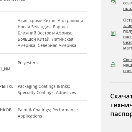
ссы
про
Ост
Азия, кроме Китая; Австралия и
зая
Новая Зеландия; Европа,
пол
Ближний Восток и Африка;
пас
Большой Китай; Латинская
без
Америка; Северная Америка
мат
Связ
Polyesters
на
КЦИИ
спе
РЫНКЕ
Packaging Coatings & Inks;
Specialty Coatings; Adhesives
Скача
техни
ЫНКОВ
Paint & Coatings; Performance
паспо
Applications