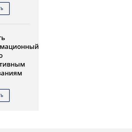
ть
мационный
о
тивным
ваниям