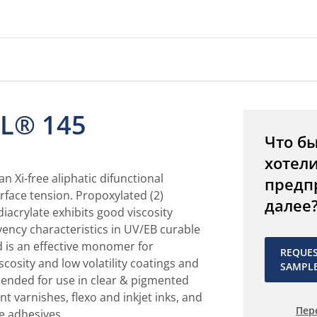
L® 145
Что б
хотел
n Xi-free aliphatic difunctional
предп
urface tension. Propoxylated (2)
далее
diacrylate exhibits good viscosity
ency characteristics in UV/EB curable
d is an effective monomer for
REQUE
scosity and low volatility coatings and
SAMPL
mended for use in clear & pigmented
nt varnishes, flexo and inkjet inks, and
Пер
e adhesives.