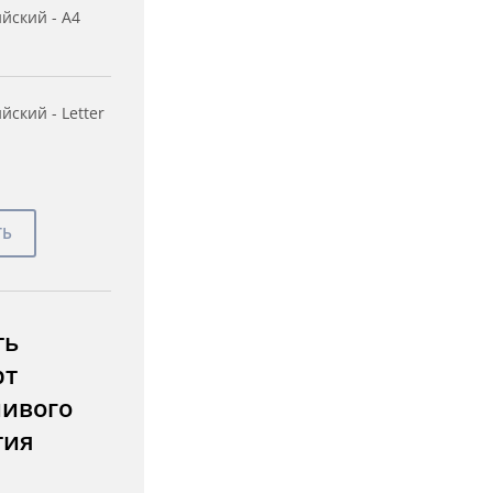
йский - A4
йский - Letter
ть
рт
чивого
тия