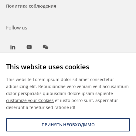
Политика соблюдения
Follow us
LinkedIn
Youtube
WeChat
This website uses cookies
This website Lorem ipsum dolor sit amet consectetur
Общие условия
adipisicing elit. Repudiandae vero veniam velit accusantium
dolor perspiciatis quibusdam dolore ipsam sapiente
Отказ от ответственности
customize your Cookies
et iusto porro sunt, aspernatur
deserunt a tenetur sed ratione id!
Сведения о файлах cookie
Защита данных
ПРИНЯТЬ НЕОБХОДИМО