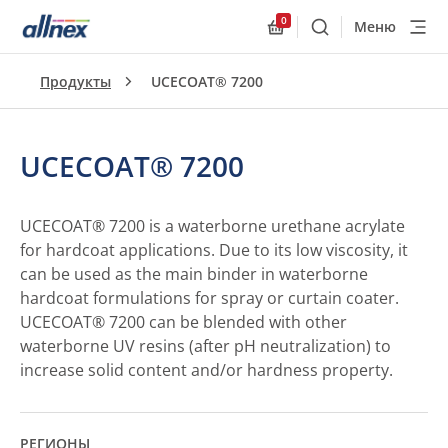
0
Меню
Поиск
Allnex.GeneralResourc
Продукты
UCECOAT® 7200
UCECOAT® 7200
UCECOAT® 7200 is a waterborne urethane acrylate
for hardcoat applications. Due to its low viscosity, it
can be used as the main binder in waterborne
hardcoat formulations for spray or curtain coater.
UCECOAT® 7200 can be blended with other
waterborne UV resins (after pH neutralization) to
increase solid content and/or hardness property.
РЕГИОНЫ