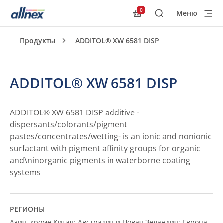
0
Меню
Поиск
Allnex.GeneralResourc
Продукты
ADDITOL® XW 6581 DISP
ADDITOL® XW 6581 DISP
ADDITOL® XW 6581 DISP additive -
dispersants/colorants/pigment
pastes/concentrates/wetting- is an ionic and nonionic
surfactant with pigment affinity groups for organic
and\ninorganic pigments in waterborne coating
systems
РЕГИОНЫ
Азия, кроме Китая; Австралия и Новая Зеландия; Европа,