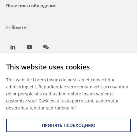
Политика соблюдения
Follow us
LinkedIn
Youtube
WeChat
This website uses cookies
This website Lorem ipsum dolor sit amet consectetur
Общие условия
adipisicing elit. Repudiandae vero veniam velit accusantium
dolor perspiciatis quibusdam dolore ipsam sapiente
Отказ от ответственности
customize your Cookies
et iusto porro sunt, aspernatur
deserunt a tenetur sed ratione id!
Сведения о файлах cookie
Защита данных
ПРИНЯТЬ НЕОБХОДИМО