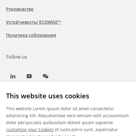
Руководство
Устойчивость/ ECOWISE™
Политика соблюдения
Follow us
LinkedIn
Youtube
WeChat
This website uses cookies
This website Lorem ipsum dolor sit amet consectetur
Общие условия
adipisicing elit. Repudiandae vero veniam velit accusantium
dolor perspiciatis quibusdam dolore ipsam sapiente
Отказ от ответственности
customize your Cookies
et iusto porro sunt, aspernatur