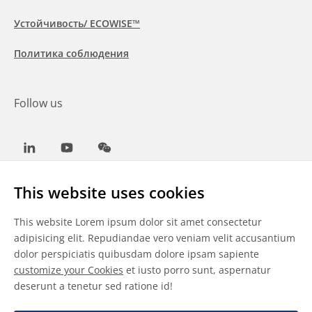
Устойчивость/ ECOWISE™
Политика соблюдения
Follow us
LinkedIn
Youtube
WeChat
This website uses cookies
This website Lorem ipsum dolor sit amet consectetur
Общие условия
adipisicing elit. Repudiandae vero veniam velit accusantium
dolor perspiciatis quibusdam dolore ipsam sapiente
Отказ от ответственности
customize your Cookies
et iusto porro sunt, aspernatur
deserunt a tenetur sed ratione id!
Сведения о файлах cookie