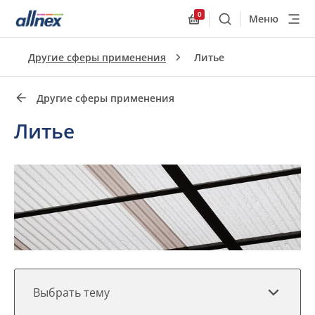
0
Меню
Поиск
Allnex.GeneralResourc
Быстрые ссылки
Другие сферы применения
Литье
Close
Другие сферы применения
Литье
Выбрать тему