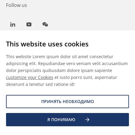
Follow us
LinkedIn
Youtube
WeChat
This website uses cookies
This website Lorem ipsum dolor sit amet consectetur
Общие условия
adipisicing elit. Repudiandae vero veniam velit accusantium
dolor perspiciatis quibusdam dolore ipsam sapiente
Отказ от ответственности
customize your Cookies
et iusto porro sunt, aspernatur
deserunt a tenetur sed ratione id!
Сведения о файлах cookie
Защита данных
ПРИНЯТЬ НЕОБХОДИМО
Я ПОНИМАЮ
©
2026 Allnex Netherlands B.V.