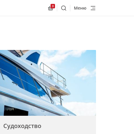
0
Меню
Поиск
Allnex.GeneralResources.Cart
Судоходство