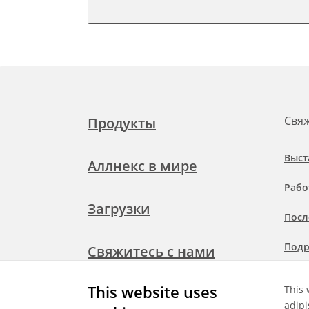
Свяж
Продукты
Выст
Аллнекс в мире
Рабо
Загрузки
Посл
Подр
Свяжитесь с нами
при
This website uses
This 
adipi