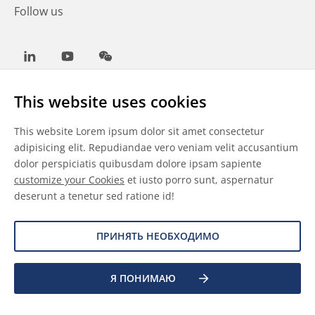
Follow us
LinkedIn
Youtube
WeChat
This website uses cookies
This website Lorem ipsum dolor sit amet consectetur
Общие условия
adipisicing elit. Repudiandae vero veniam velit accusantium
dolor perspiciatis quibusdam dolore ipsam sapiente
Отказ от ответственности
customize your Cookies
et iusto porro sunt, aspernatur
deserunt a tenetur sed ratione id!
Сведения о файлах cookie
Защита данных
ПРИНЯТЬ НЕОБХОДИМО
Я ПОНИМАЮ
©
2026 Allnex Netherlands B.V.