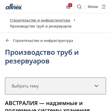
0
Меню
Поиск
Allnex.GeneralResourc
Быстрые ссылки
Строительство и инфраструктура
Close
Производство труб и резервуаров
Строительство и инфраструктура
Производство труб и
резервуаров
Выбрать тему
АВСТРАЛИЯ — надземные и
подземные системы хранения