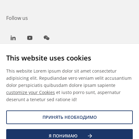
Follow us
LinkedIn
Youtube
WeChat
This website uses cookies
This website Lorem ipsum dolor sit amet consectetur
Общие условия
adipisicing elit. Repudiandae vero veniam velit accusantium
dolor perspiciatis quibusdam dolore ipsam sapiente
Отказ от ответственности
customize your Cookies
et iusto porro sunt, aspernatur
deserunt a tenetur sed ratione id!
Сведения о файлах cookie
Защита данных
ПРИНЯТЬ НЕОБХОДИМО
Я ПОНИМАЮ
©
2026 Allnex Netherlands B.V.