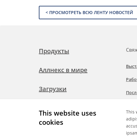
< ПРОСМОТРЕТЬ ВСЮ ЛЕНТУ НОВОСТЕЙ
Свяж
Продукты
Выст
Аллнекс в мире
Рабо
Загрузки
Посл
Подр
Свяжитесь с нами
This website uses
This 
при
adipi
cookies
accus
ipsa