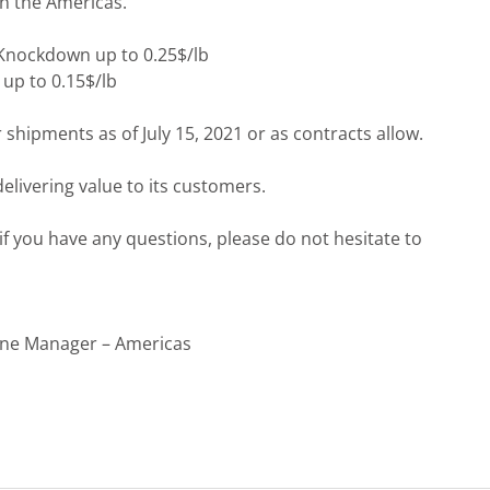
n the Americas.
 Knockdown up to 0.25$/lb
 up to 0.15$/lb
r shipments as of July 15, 2021 or as contracts allow.
elivering value to its customers.
f you have any questions, please do not hesitate to
ine Manager – Americas