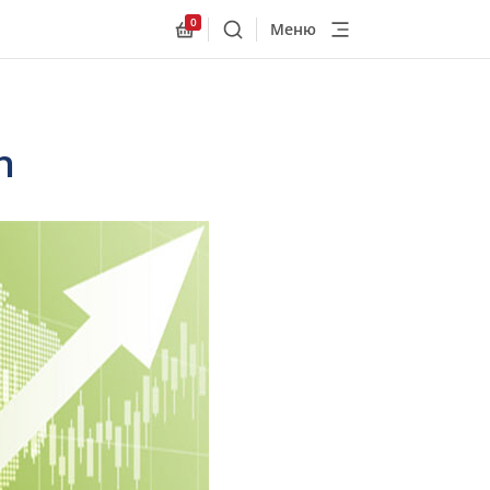
0
Меню
Поиск
Allnex.GeneralResources.Cart
n