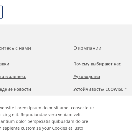
итесь с нами
О компании
авки
Почему выбирают нас
та в аллнекс
Руководство
едние новости
Устойчивость/ ECOWISE™
обнее о рынках и областях
Политика соблюдения
website Lorem ipsum dolor sit amet consectetur
менения
sicing elit. Repudiandae vero veniam velit
antium dolor perspiciatis quibusdam dolore
m sapiente
customize your Cookies
et iusto