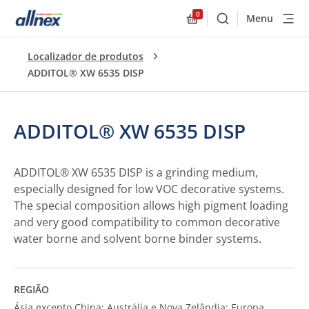
0
Menu
Buscar
Allnex.GeneralResourc
Localizador de produtos
ADDITOL® XW 6535 DISP
ADDITOL® XW 6535 DISP
ADDITOL® XW 6535 DISP is a grinding medium,
especially designed for low VOC decorative systems.
The special composition allows high pigment loading
and very good compatibility to common decorative
water borne and solvent borne binder systems.
REGIÃO
Ásia excepto China; Austrália e Nova Zelândia; Europa,