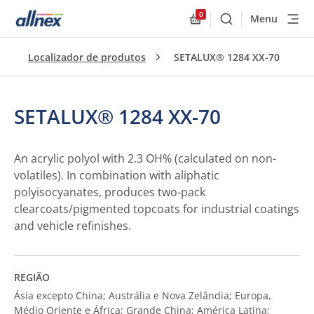
0
Menu
Buscar
Allnex.GeneralResourc
Localizador de produtos
SETALUX® 1284 XX-70
SETALUX® 1284 XX-70
An acrylic polyol with 2.3 OH% (calculated on non-
volatiles). In combination with aliphatic
polyisocyanates, produces two-pack
clearcoats/pigmented topcoats for industrial coatings
and vehicle refinishes.
REGIÃO
Ásia excepto China; Austrália e Nova Zelândia; Europa,
Médio Oriente e África; Grande China; América Latina;