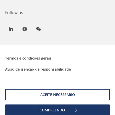
Follow us
LinkedIn
Youtube
WeChat
Termos e condições gerais
Aviso de isenção de responsabilidade
Informações sobre Cookies
Proteção de dados
ACEITE NECESSÁRIO
COMPREENDO
©
2026 Allnex Netherlands B.V.