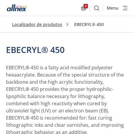
0
Menu
Buscar
Allnex.GeneralResourc
Localizador de produtos
EBECRYL® 450
EBECRYL® 450
EBECRYL® 450 is a fatty acid modified polyester
hexaacrylate. Because of the special structure of the
backbone and the high acrylic functionality,
EBECRYL® 450 provides the proper hydrophilic-
lipophilic balance necessary for lithography,
combined with high reactivity when cured by
ultraviolet light (UV) or an electron beam (EB).
EBECRYL® 450 is recommended for: fast curing
lithographic inks and clear varnishes, and improving
lithographic behavior as an additive.