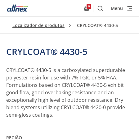
0
Menu
Buscar
Allnex.GeneralResourc
Localizador de produtos
CRYLCOAT® 4430-5
CRYLCOAT® 4430-5
CRYLCOAT® 4430-5 is a carboxylated superdurable
polyester resin for use with 7% TGIC or 5% HAA.
Formulations based on CRYLCOAT® 4430-5 exhibit
good flow, good overbaking resistance and an
exceptionally high level of outdoor resistance. Dry
blend systems utilizing CRYLCOAT® 4420-0 provide
semi-gloss coatings.
REGIÃO