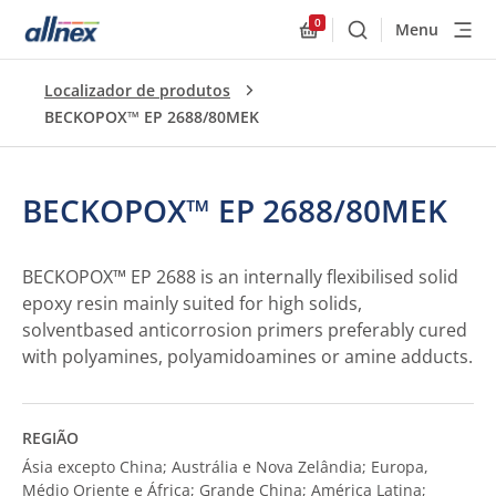
0
Menu
Buscar
Allnex.GeneralResourc
Localizador de produtos
BECKOPOX™ EP 2688/80MEK
BECKOPOX™ EP 2688/80MEK
BECKOPOX™ EP 2688 is an internally flexibilised solid
epoxy resin mainly suited for high solids,
solventbased anticorrosion primers preferably cured
with polyamines, polyamidoamines or amine adducts.
REGIÃO
Ásia excepto China; Austrália e Nova Zelândia; Europa,
Médio Oriente e África; Grande China; América Latina;