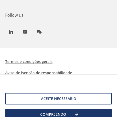
Follow us
LinkedIn
Youtube
WeChat
Termos e condições gerais
Aviso de isenção de responsabilidade
Informações sobre Cookies
Proteção de dados
ACEITE NECESSÁRIO
COMPREENDO
©
2026 Allnex Netherlands B.V.