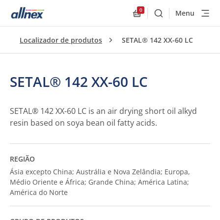
0
Menu
Buscar
Allnex.GeneralResourc
Localizador de produtos
SETAL® 142 XX-60 LC
SETAL® 142 XX-60 LC
SETAL® 142 XX-60 LC is an air drying short oil alkyd
resin based on soya bean oil fatty acids.
REGIÃO
Ásia excepto China; Austrália e Nova Zelândia; Europa,
Médio Oriente e África; Grande China; América Latina;
América do Norte