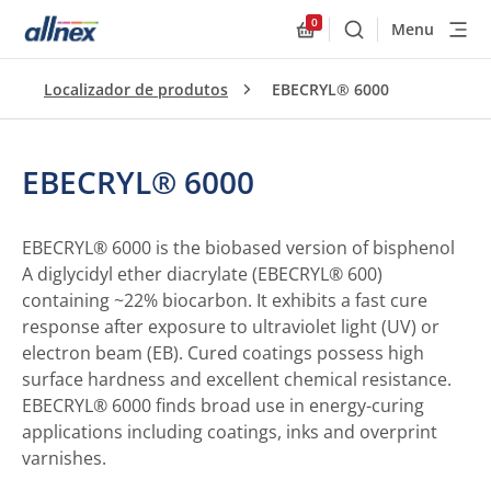
0
Menu
Buscar
Allnex.GeneralResourc
Localizador de produtos
EBECRYL® 6000
EBECRYL® 6000
EBECRYL® 6000 is the biobased version of bisphenol
A diglycidyl ether diacrylate (EBECRYL® 600)
containing ~22% biocarbon. It exhibits a fast cure
response after exposure to ultraviolet light (UV) or
electron beam (EB). Cured coatings possess high
surface hardness and excellent chemical resistance.
EBECRYL® 6000 finds broad use in energy-curing
applications including coatings, inks and overprint
varnishes.