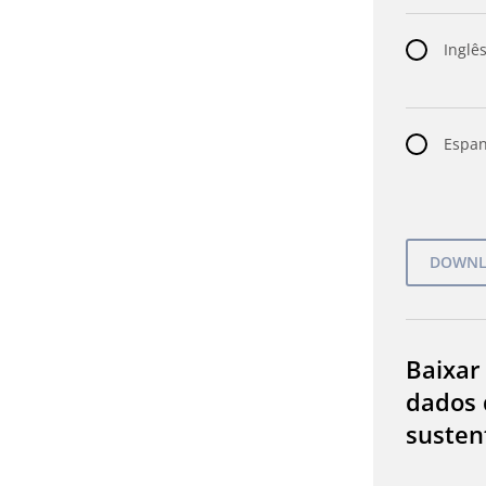
Inglês
Espan
Baixar
dados 
susten