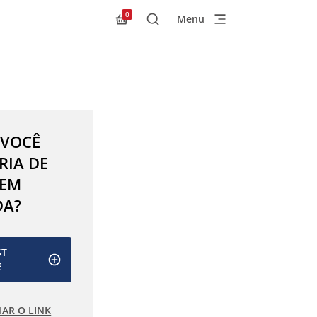
0
Menu
Buscar
Allnex.GeneralResources.Cart
 VOCÊ
RIA DE
 EM
DA?
ST
E
IAR O LINK