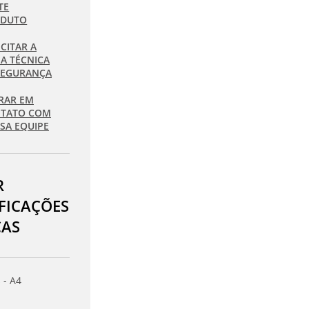
TE
ODUTO
ICITAR A
HA TÉCNICA
SEGURANÇA
RAR EM
TATO COM
SA EQUIPE
R
IFICAÇÕES
CAS
 - A4