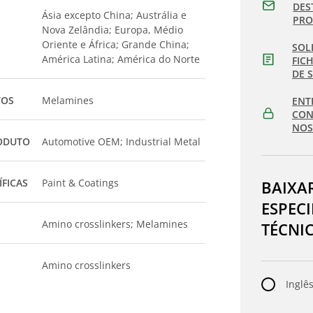
DES
Ásia excepto China; Austrália e
PR
Nova Zelândia; Europa, Médio
Oriente e África; Grande China;
SOL
América Latina; América do Norte
FIC
DE 
TOS
Melamines
ENT
CON
NOS
ODUTO
Automotive OEM; Industrial Metal
ÍFICAS
Paint & Coatings
BAIXA
ESPEC
Amino crosslinkers; Melamines
TÉCNI
Amino crosslinkers
Inglês