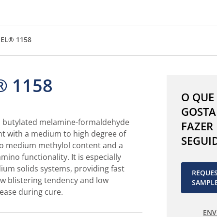
EL® 1158
 1158
O QUE
GOSTA
a butylated melamine-formaldehyde
FAZER
nt with a medium to high degree of
SEGUI
 to medium methylol content and a
ino functionality. It is especially
ium solids systems, providing fast
REQUE
ow blistering tendency and low
SAMPL
ease during cure.
ENV