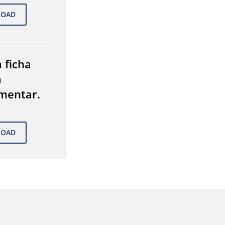
 ficha
a
mentar.