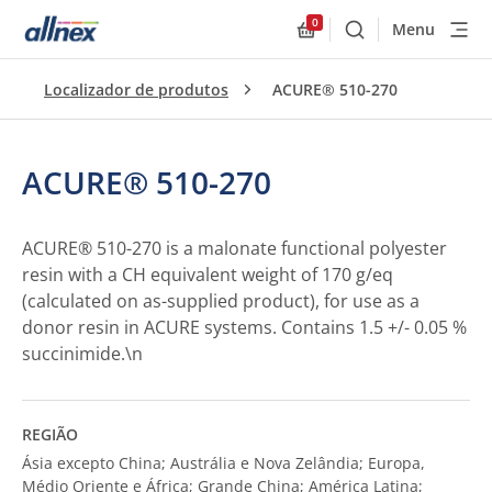
0
Menu
Buscar
Allnex.GeneralResourc
Localizador de produtos
ACURE® 510-270
ACURE® 510-270
ACURE® 510-270 is a malonate functional polyester
resin with a CH equivalent weight of 170 g/eq
(calculated on as-supplied product), for use as a
donor resin in ACURE systems. Contains 1.5 +/- 0.05 %
succinimide.\n
REGIÃO
Ásia excepto China; Austrália e Nova Zelândia; Europa,
Médio Oriente e África; Grande China; América Latina;