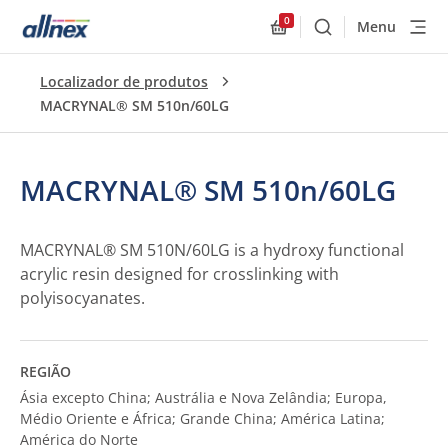
0
Menu
Buscar
Allnex.GeneralResourc
Localizador de produtos
MACRYNAL® SM 510n/60LG
MACRYNAL® SM 510n/60LG
MACRYNAL® SM 510N/60LG is a hydroxy functional
acrylic resin designed for crosslinking with
polyisocyanates.
REGIÃO
Ásia excepto China; Austrália e Nova Zelândia; Europa,
Médio Oriente e África; Grande China; América Latina;
América do Norte