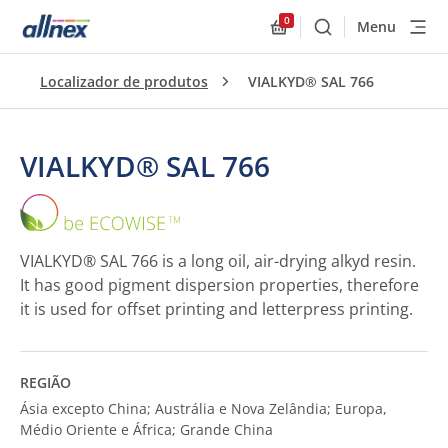
0
Menu
Buscar
Allnex.GeneralResourc
Localizador de produtos
VIALKYD® SAL 766
VIALKYD® SAL 766
VIALKYD®
SAL
766
VIALKYD® SAL 766 is a long oil, air-drying alkyd resin.
It has good pigment dispersion properties, therefore
it is used for offset printing and letterpress printing.
REGIÃO
Ásia excepto China; Austrália e Nova Zelândia; Europa,
Médio Oriente e África; Grande China